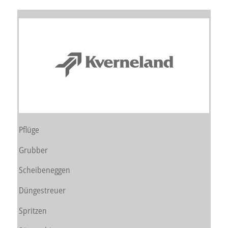
Pflüge
Grubber
Scheibeneggen
Düngestreuer
Spritzen