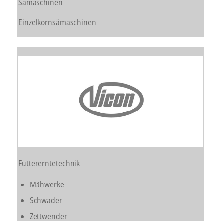
Sämaschinen
Einzelkornsämaschinen
Futtererntetechnik
Mähwerke
Schwader
Zettwender